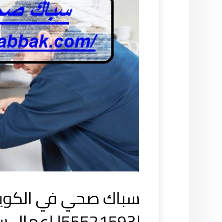
سباك صحي في الكوي
|55521593| اعمال سباكة