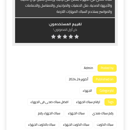
والأجهزة الصحية، مثل الحنفيات والمراحيض والمغاسل والحمامات
والمواسير يستخدم السباك المهارات اللازمة
تقييم المستخدمون:
كن أول المصوتون !
Admin
Posted by
Published on
أكتوبر 24, 2024
Category(s)
الجهراء
Tags
ارقام سباك الجهراء
افضل سباك صحى فى الجهراء
رﻗﻢ ﺳﺒﺎك ﻫﻨﺪي
سباك الجهراء
سباك الجهراء رقم
سباك الكويت
سباك الكويت الجهراء
سباك بالكويت الجهراء