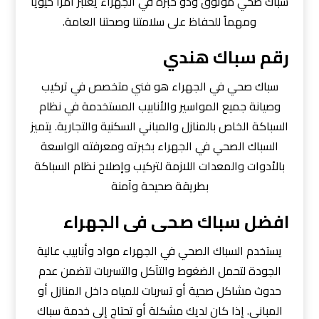
سباك صحي موثوق وذو خبرة في الجهراء يعتبر أمراً حيوياً
ومهماً للحفاظ على سلامتنا وصحتنا العامة.
رﻗﻢ ﺳﺒﺎك
ﻫﻨﺪي
سباك صحي في الجهراء هو فني متخصص في تركيب
وصيانة جميع المواسير والأنابيب المستخدمة في نظام
السباكة الخاص بالمنازل والمباني السكنية والتجارية. يتميز
السباك الصحي في الجهراء بخبرته ومعرفته الواسعة
بالأدوات والمعدات اللازمة لتركيب وإصلاح نظام السباكة
بطريقة صحيحة وآمنة
افضل سباك صحى فى الجهراء
يستخدم السباك الصحي في الجهراء مواد وأنابيب عالية
الجودة لتحمل الضغوط والتآكل والتسربات لتضمن عدم
حدوث مشاكل صحية أو تسربات للمياه داخل المنازل أو
المباني. إذا كان لديك مشكلة أو تحتاج إلى خدمة سباك