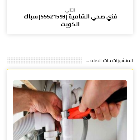
التالي
فني صحي الشامية |55521593| سباك
الكويت
المنشورات ذات الصلة ...