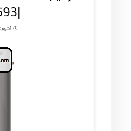
|55521593
أكتوبر 23, 2024