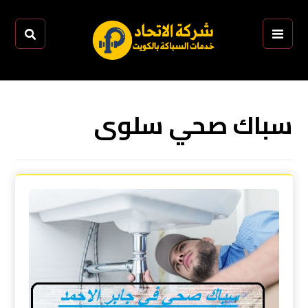
سباك صحي سلوى