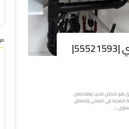
مو
سباك صحي في سلوي |55521593|
وى هو شخص مدرب ومتخصص
ة الصحية في المباني والمنازل
وي ...