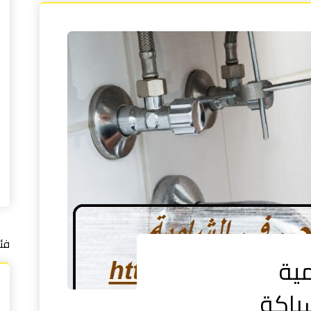
فئ
ية