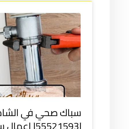
سباك صحي في الشام
|55521593| اعمال سباكة