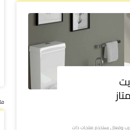
يت
فئ
رب وفعال يستخدم منتجات ذات