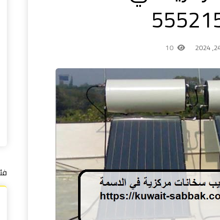
10
فئ