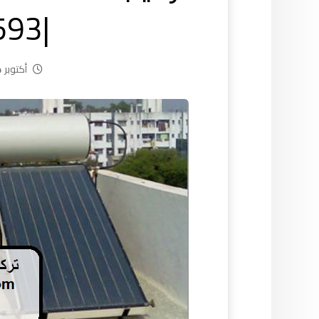
|55521593
أكتوبر 24, 2024