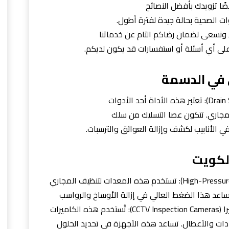
ضًا تزويدك بأفضل النصائح
ات الصحية بحالة جيدة لفترة أطول.
 ونسعى لضمان رضاكم التام عن خدماتنا
على أي أسئلة أو استفسارات قد يكون لديكم.
 في الدسمة
لمجاري. تتكون عصا التسليك من سلك
 الأنابيب لكشف وإزالة العوائق والترسبات.
لكويت
معدات الضغط العالي (High-Pressure Jetting Equipment): تستخدم هذه المعدات لتنظيف المجاري
اعد هذا الضغط العالي في إزالة الأوساخ والرواسب
وتحسين تدفق المياه.أجهزة التفتيش بالكاميرا (CCTV Inspection Cameras): تُستخدم هذه الكاميرات
دات والأعطال. تساعد هذه الأجهزة في تحديد الحلول