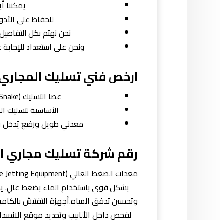
يمكننا أي
للحفاظ على الأدو
نحن نهتم بكل التفاصيل
ونحن على استعداد للإجابة 
ارخص فني تسليك المجاري
عصا التسليك (Drain Snake): تعتبر هذه الأداة أحد الأدوات
الأساسية لتسليك ا
معدني طويل ورفيع يُدخل في
رقم شركة تسليك مجاري ا
بشكل قوي باستخدام الماء بضغط عالٍ. يس
لفحص داخل الأنابيب وتحديد موقع الانسدا