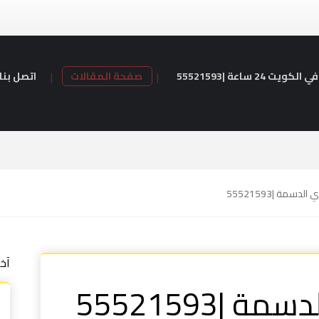
24 ساعة |55521593
صفحة المقالات
اتصل بنا
دسمة |55521593
آخ
|55521593