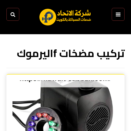
تركيب مضخات fاليرموك