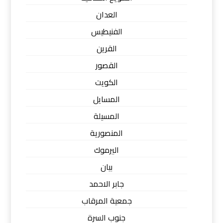
العدان
الفنيطيس
القرين
القصور
الكويت
المسايل
المسيلة
المنصورية
اليرموك
بيان
جابر الاحمد
جمعية المرقاب
جنوب السرة