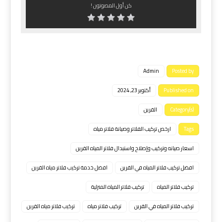
كن أول المصوتون !
Admin
Posted by
Published on
أكتوبر 23, 2024
Category(s)
القرين
Tags
ارخص تركيب الفلاتر وصيانة فلاتر مياه
اسعار صيانه وتركيب وإصلاح واستبدال فلاتر المياه القرين
افضل تركيب فلاتر المياه في القرين
اﻓﺿل ﺧدﻣﺔ ﺗﺮﻛﻳب ﻓﻼﺗﺮ ﻣﻳﺎه اﻟﻘﺮﻳن
تركيب فلاتر المياه
تركيب فلاتر المياه المنزلية
تركيب فلاتر المياه في القرين
تركيب فلاتر مياه
ﺗﺮﻛﻳب ﻓﻼﺗﺮ ﻣﻳﺎه اﻟﻘﺮﻳن