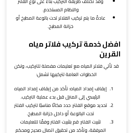
وقد تختلف طريقة التركيب بناءً على نوع الفلتر
والنظام المستخدم.
عادةً ما يتم تركيب الفلاتر تحت بالوعة المطبخ أو
خزانة المطبخ.
اﻓﺿل ﺧدﻣﺔ ﺗﺮﻛﻳب ﻓﻼﺗﺮ ﻣﻳﺎه
اﻟﻘﺮﻳن
قد تأتي فلاتر المياه مع تعليمات مفصلة للتركيب، ولكن
الخطوات العامة لتركيبها تشمل:
إيقاف إمداد المياه: تأكد من إيقاف إمداد المياه
الرئيسي إلى المنزل قبل بدء عملية التركيب.
تحديد موقع الفلتر: حدد مكانًا مناسبًا لتركيب الفلتر
تحت البالوعة أو داخل خزانة المطبخ.
تثبيت الفلتر: قم بتثبيت الفلتر وفقًا للتعليمات
المرفقة، وتأكد من تحقيق اتصال صحيح ومحكم