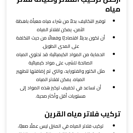
مياه
توفير التكاليف: بدلاً من شراء مياه معبأة باهظة
الثمن، يمكن لفلاتر المياه
أن تكون بديلاً اقتصاديًا وفعالًا من حيث التكلفة
على المدى الطويل.
الحماية من المواد الكيميائية: قد تحتوي المياه
الصالحة للشرب على مواد كيميائية
مثل الكلور والفلورايد، والتي تم إضافتها لتطهير
المياه. يمكن لفلاتر المياه
أن تساعد في تخفيف تركيز هذه المواد إلى
مستويات أقل وأكثر صحية.
ﺗﺮﻛﻳب ﻓﻼﺗﺮ ﻣﻳﺎه اﻟﻘﺮﻳن
تركيب فلاتر المياه في المنزل ليس عملًا صعبًا،