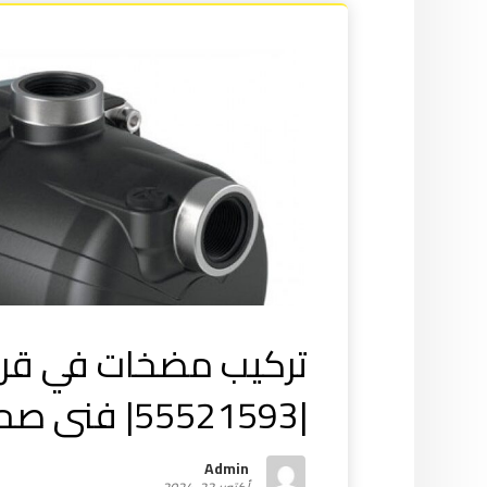
تركيب مضخات في قر
|55521593| فنى صحي
Admin