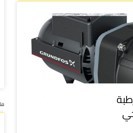
طبة
فئ