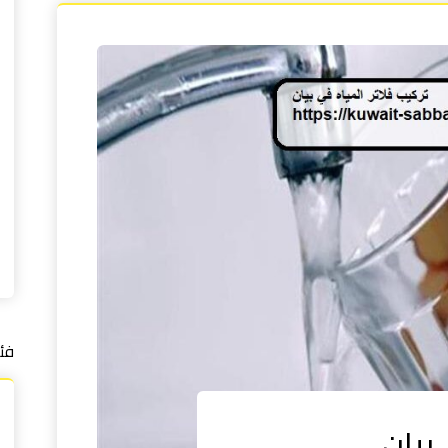
فئ
بيان