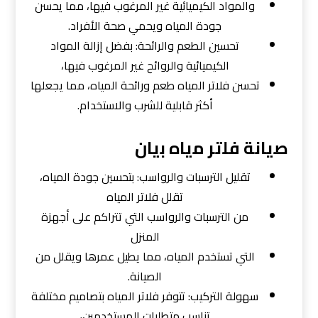
والمواد الكيميائية غير المرغوب فيها، مما يحسن
جودة المياه ويحمي صحة الأفراد.
تحسين الطعم والرائحة: بفضل إزالة المواد
الكيميائية والروائح غير المرغوب فيها،
تحسن فلاتر المياه طعم ورائحة المياه، مما يجعلها
أكثر قابلية للشرب والاستخدام.
ﺻﻳﺎﻧﺔ ﻓﻠﺗﺮ ﻣﻳﺎه ﺑﻳﺎن
تقليل الترسبات والرواسب: بتحسين جودة المياه،
تقلل فلاتر المياه
من الترسبات والرواسب التي تتراكم على أجهزة
المنزل
التي تستخدم المياه، مما يطيل عمرها ويقلل من
الصيانة.
سهولة التركيب: تتوفر فلاتر المياه بتصاميم مختلفة
تناسب متطلبات المستخدمين،