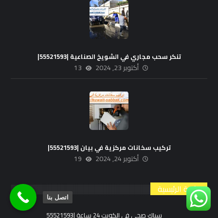
تنكر سحب مجاري في الشويخ الصناعية |55521593|
أكتوبر 23, 2024
13
تركيب سخانات مركزية في بيان |55521593|
أكتوبر 24, 2024
19
القائمة الرئيسية
اتصل بنا
سباك صحي في الكويت 24 ساعة |55521593