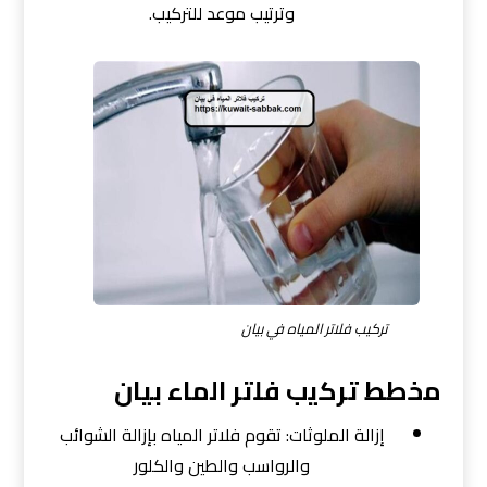
وترتيب موعد للتركيب.
تركيب فلاتر المياه في بيان
ﻣﺧطط ﺗﺮﻛﻳب ﻓﻠﺗﺮ اﻟﻣﺎء بيان
إزالة الملوثات: تقوم فلاتر المياه بإزالة الشوائب
والرواسب والطين والكلور