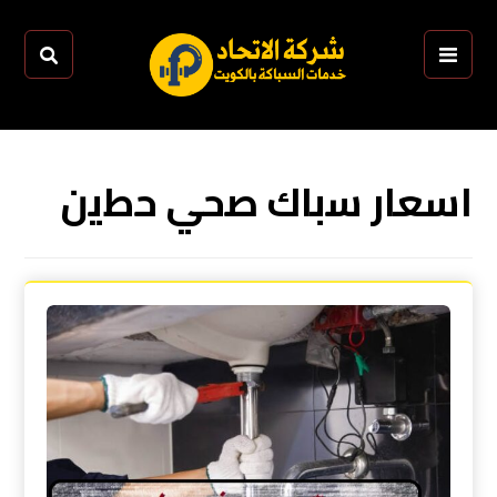
اﺳﻌﺎر ﺳﺑﺎك ﺻﺣﻲ ﺣطﻳن