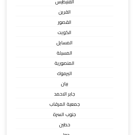
الفنيطيس
القرين
القصور
الكويت
المسايل
المسيلة
المنصورية
اليرموك
بيان
جابر الاحمد
جمعية المرقاب
جنوب السرة
حطين
حولي