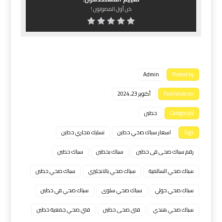
كن أول المصوتون !
Admin
Posted by
Published on
أكتوبر 23, 2024
Category(s)
حطين
Tags
اﺳﻌﺎر ﺳﺑﺎك ﺻﺣﻲ ﺣطﻳن
ﺗﺳﻠﻳك ﻣﺟﺎري ﺣطﻳن
رقم سباك صحى فى حطين
سباك بحطين
سباك حطين
سباك صحي السالمية
سباك صحي بالانجليزي
سباك صحي حطين
سباك صحي حولي
سباك صحي سلوى
سباك صحي في حطين
سباك صحي هندي
فنى صحى حطين
فني صحي جمعية حطين