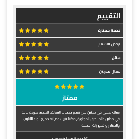
التقييم
خدمة ممتازة
ارخص الاسعار
هائل
عمال مدربين
ممتاز
سباك صحي في حطين نحن نقدم خدمات السباكة الصحية بجودة عالية
في حطين والمناطق المجاورة يمكننا تثبيت وصيانة جميع أنواع الأنابيب
والصنابير والتجهيزات الصحية
تقييم المستخدمون: