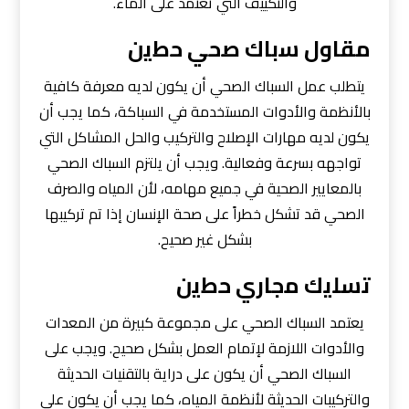
والتكييف التي تعتمد على الماء.
ﻣﻘﺎول ﺳﺑﺎك ﺻﺣﻲ ﺣطﻳن
يتطلب عمل السباك الصحي أن يكون لديه معرفة كافية
بالأنظمة والأدوات المستخدمة في السباكة، كما يجب أن
يكون لديه مهارات الإصلاح والتركيب والحل المشاكل التي
تواجهه بسرعة وفعالية. ويجب أن يلتزم السباك الصحي
بالمعايير الصحية في جميع مهامه، لأن المياه والصرف
الصحي قد تشكل خطراً على صحة الإنسان إذا تم تركيبها
بشكل غير صحيح.
ﺗﺳﻠﻳك ﻣﺟﺎري ﺣطﻳن
يعتمد السباك الصحي على مجموعة كبيرة من المعدات
والأدوات اللازمة لإتمام العمل بشكل صحيح. ويجب على
السباك الصحي أن يكون على دراية بالتقنيات الحديثة
والتركيبات الحديثة لأنظمة المياه، كما يجب أن يكون على