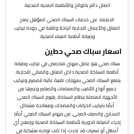
اتصال دائم باللوائح والأنظمة الصحية المحلية.
الاعتماد على خدمات السباك الصحي المؤهل يمنح
المنازل والأعمال التجارية الراحة والثقة في جودة تركيب
وصيانة أنظمة المياه الصحية.
اﺳﻌﺎر ﺳﺑﺎك ﺻﺣﻲ ﺣطﻳن
سباك صحي هو عامل مهني متخصص في تركيب وصيانة
أنظمة السباكة الصحية داخل المنازل والمباني التجارية.
يتمتع السباك الصحي بمهارات تقنية عالية لتصميم وتركيب
جميع أنواع الأنابيب والصمامات والصنابير وغيرها من
الأجهزة المتصلة بنظام السباكة. يقوم السباك الصحي
أيضًا بتركيب الخزانات والمضخات ومعالجة مشاكل
المجاري والصرف الصحي. من مهام السباك الصحي أيضًا
إجراء الصيانة الدورية لأنظمة السباكة الصحية وإصلاح أي
أعطال أو تسربات قد تحدث. إذا كنت تواجه مشكلة في