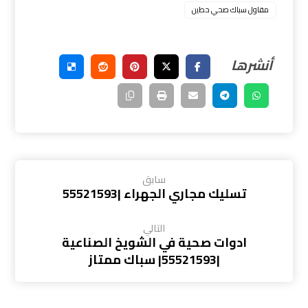
ﻣﻘﺎول ﺳﺑﺎك ﺻﺣﻲ ﺣطﻳن
سابق
تسليك مجاري الجهراء |55521593
التالي
ادوات صحية في الشويخ الصناعية
|55521593| سباك ممتاز