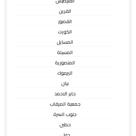
الفنيطيس
القرين
القصور
الكويت
المسايل
المسيلة
المنصورية
اليرموك
بيان
جابر الاحمد
جمعية المرقاب
جنوب السرة
حطين
حولي