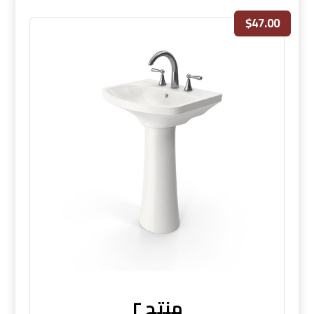
$
47.00
منتج ٢