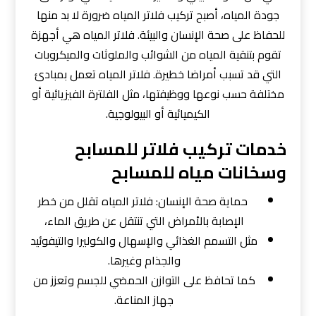
جودة المياه، أصبح تركيب فلاتر المياه ضرورة لا بد منها
للحفاظ على صحة الإنسان والبيئة. فلاتر المياه هي أجهزة
تقوم بتنقية المياه من الشوائب والملوثات والميكروبات
التي قد تسبب أمراضا خطيرة. فلاتر المياه تعمل بمبادئ
مختلفة حسب نوعها ووظيفتها، مثل الفلترة الفيزيائية أو
الكيميائية أو البيولوجية.
خدمات تركيب فلاتر للمسابح
وسخانات مياه للمسابح
حماية صحة الإنسان: فلاتر المياه تقلل من خطر
الإصابة بالأمراض التي تنتقل عن طريق الماء،
مثل التسمم الغذائي والإسهال والكوليرا والتيفوئيد
والجذام وغيرها.
كما تحافظ على التوازن الحمضي للجسم وتعزز من
جهاز المناعة.