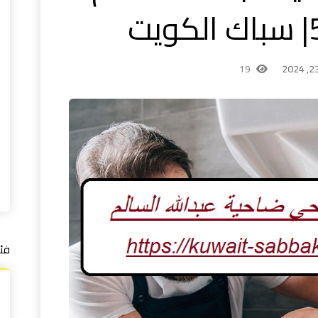
19
فئ