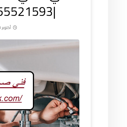
|55521593| سباك الكويت
أكتوبر 23, 2024