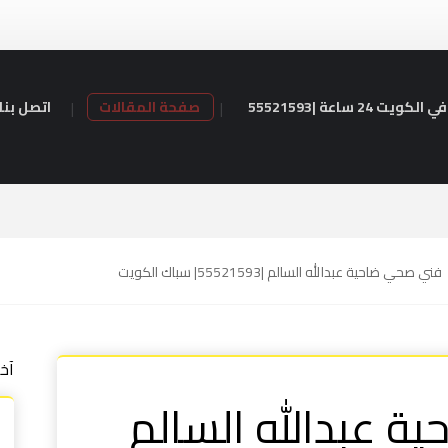
24 ساعة |55521593
صفحة المقالات
اتصل بنا
فني صحي ضاحية عبدالله السالم |55521593| سباك الكويت
آخ
 عبدالله السالم