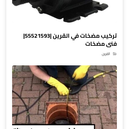
تركيب مضخات في القرين |55521593|
فنى مضخات
القرين