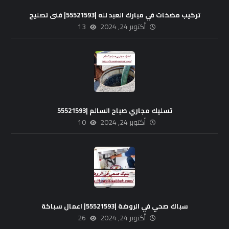
تركيب مضخات في مبارك العبد لله |55521593| فنى تصليح
أكتوبر 24, 2024
13
تسليك مجاري صباح السالم |55521593
أكتوبر 24, 2024
10
سباك صحي في الروضة |55521593| اعمال سباكة
أكتوبر 24, 2024
26