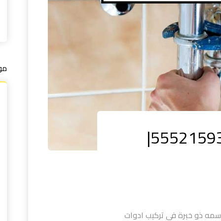
مو
فني صحي الدسمة |55521593|
ه ذو خبرة في تركيب ادوات