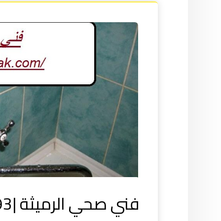
فني صحي الرميثة |55521593