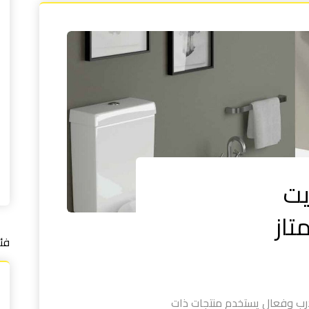
يت
فئ
رب وفعال يستخدم منتجات ذات