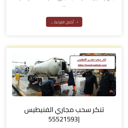
...
أكمل القراءة ...
تنكر سحب مجاري الفنيطيس
|55521593