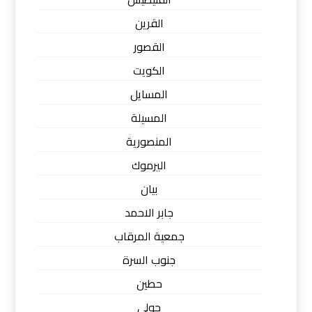
القرين
القصور
الكويت
المسايل
المسيلة
المنصورية
اليرموك
بيان
جابر الاحمد
جمعية المرقاب
جنوب السرة
حطين
حولي