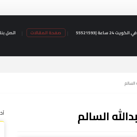
24 ساعة |55521593
صفحة المقالات
اتصل بنا
السالم
لله السالم
آخ