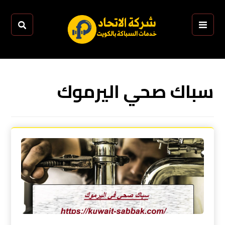
سباك صحي اليرموك