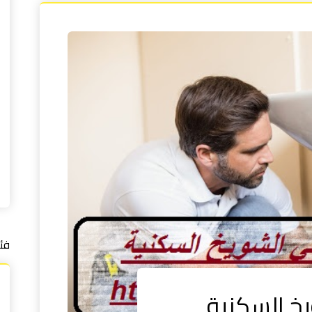
فئ
خ السكنية