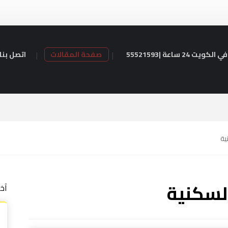
24 ساعة |55521593
صفحة المقالات
اتصل بنا
ية
لسكنية
آخ