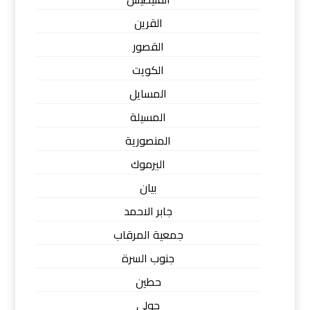
القرين
القصور
الكويت
المسايل
المسيلة
المنصورية
اليرموك
بيان
جابر الاحمد
جمعية المرقاب
جنوب السرة
حطين
حولي