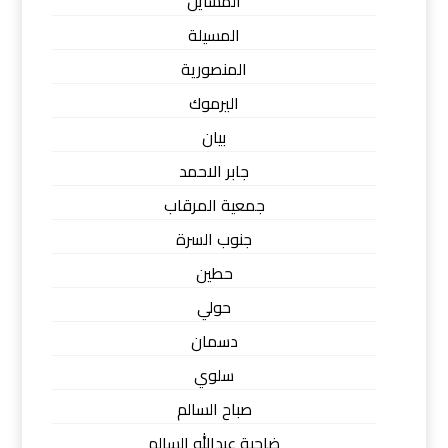
المسايل
المسيلة
المنصورية
اليرموك
بيان
جابر الاحمد
جمعية المرقاب
جنوب السرة
حطين
حولي
دسمان
سلوي
صباح السالم
ضاحية عبدالله السالم