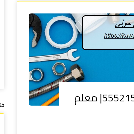
فني صحي حولي |55521593| معلم
فئ