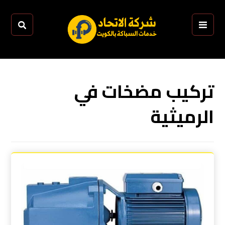
تركيب مضخات في
الرميثية