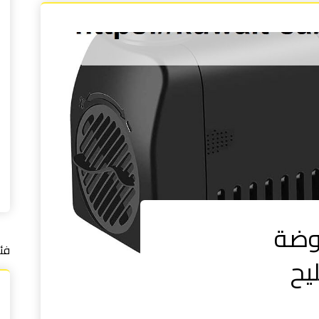
وضة
فئ