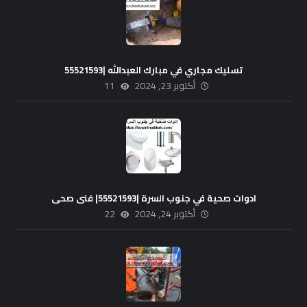
تسليك مجاري في مبارك العبدالله |55521593
أكتوبر 23, 2024
11
ادوات صحية في جنوب السرة |55521593| فنى صحى
أكتوبر 24, 2024
22