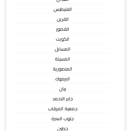
الفنيطيس
القرين
القصور
الكويت
المسايل
المسيلة
المنصورية
اليرموك
بيان
جابر الاحمد
جمعية المرقاب
جنوب السرة
حطين