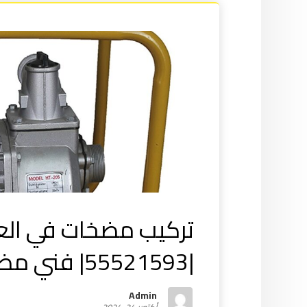
تركيب مضخات في الع
|55521593| فني مضخات المياه
Admin