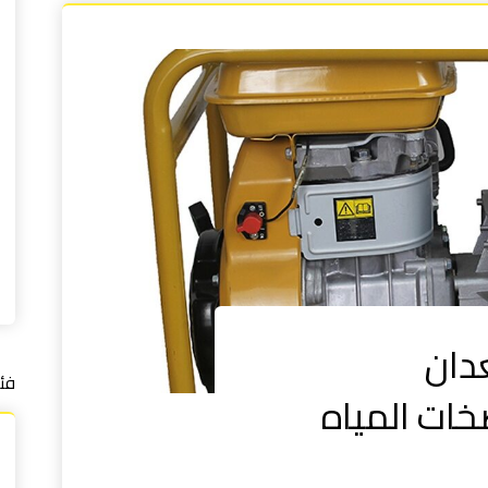
دان
فئ