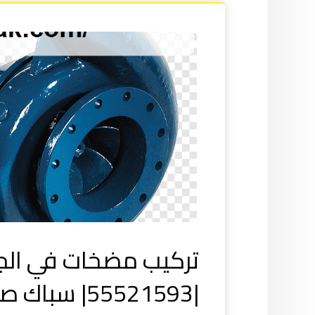
تركيب مضخات في الجا
|55521593| سباك صحي