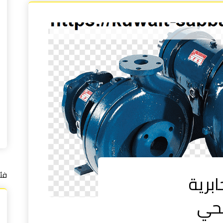
فئ
برية