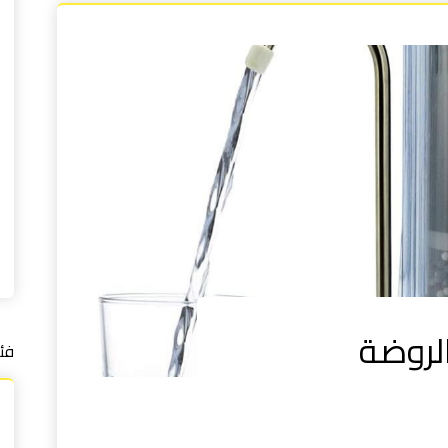
الروضة
فئ