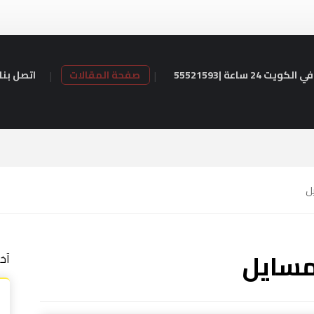
24 ساعة |55521593
صفحة المقالات
اتصل بنا
ل
لمسايل
آخ