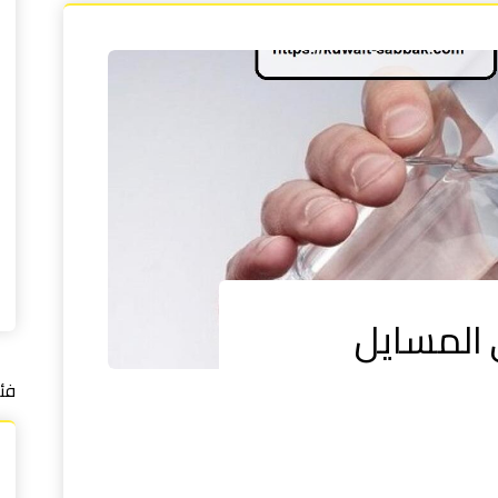
ي المسايل
فئ