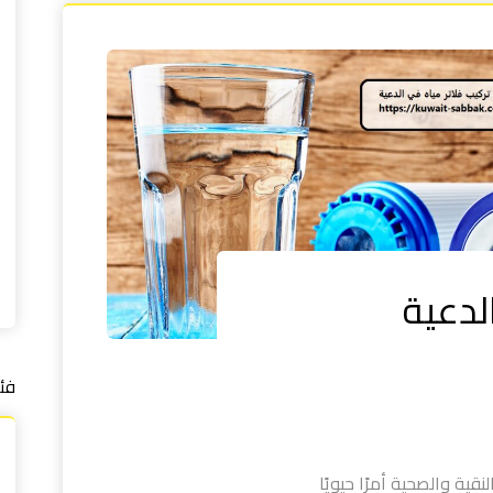
لدعية
فئ
قية والصحية أمرًا حيويًا