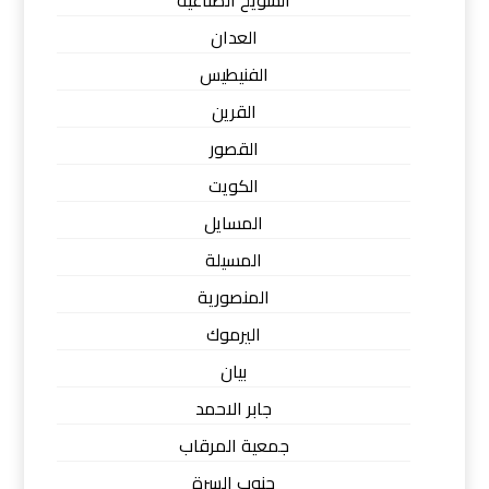
العدان
الفنيطيس
القرين
القصور
الكويت
المسايل
المسيلة
المنصورية
اليرموك
بيان
جابر الاحمد
جمعية المرقاب
جنوب السرة