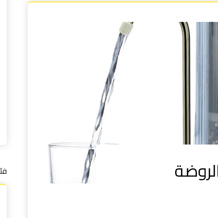
الروضة
فئ