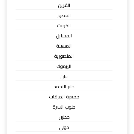
القرين
القصور
الكويت
المسايل
المسيلة
المنصورية
اليرموك
بيان
جابر الاحمد
جمعية المرقاب
جنوب السرة
حطين
حولي