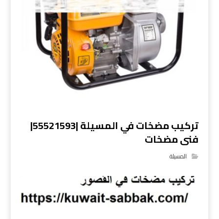
تركيب مضخات في المسيلة |55521593|
فنى مضخات
المسيلة