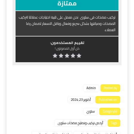
ممتازة
تركيب مضخات في سلوى نحن نعمل على تلبية احتياجات عملائنا لتركيب
المضخات وصيانتها بشكل سريع وفعال وباقل الاسعار لضمان رضا
العملاء
تقييم المستخدمون:
كن أول المصوتون !
Admin
Posted by
Published on
أكتوبر 23, 2024
Category(s)
سلوي
Tags
أرخص تركيب وتصليح مضخات سلوى