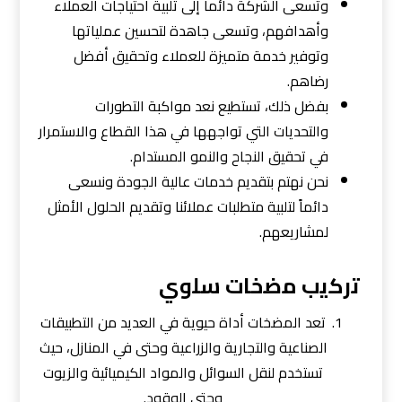
وتسعى الشركة دائما إلى تلبية احتياجات العملاء
وأهدافهم، وتسعى جاهدة لتحسين عملياتها
وتوفير خدمة متميزة للعملاء وتحقيق أفضل
رضاهم.
بفضل ذلك، تستطيع نعد مواكبة التطورات
والتحديات التي تواجهها في هذا القطاع والاستمرار
في تحقيق النجاح والنمو المستدام.
نحن نهتم بتقديم خدمات عالية الجودة ونسعى
دائماً لتلبية متطلبات عملائنا وتقديم الحلول الأمثل
لمشاريعهم.
ﺗرﻛﻳب ﻣﺿﺧﺎت ﺳﻠوي
تعد المضخات أداة حيوية في العديد من التطبيقات
الصناعية والتجارية والزراعية وحتى في المنازل، حيث
تستخدم لنقل السوائل والمواد الكيميائية والزيوت
وحتى الوقود.