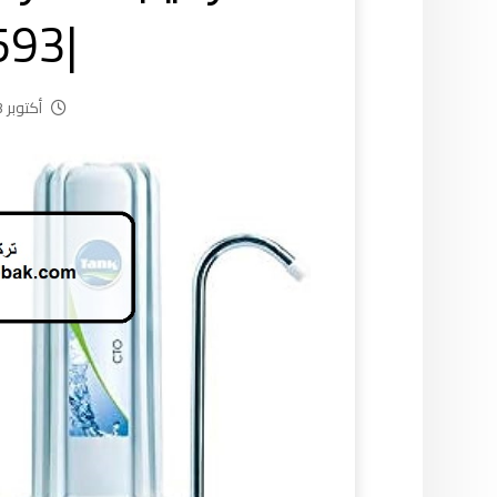
|55521593
أكتوبر 23, 2024