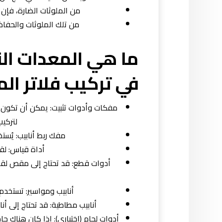
من الملوثات الضارة، فإن ت
من تلك الملوثات والحفاظ
ما هي المعدات ال
في تركيب فلاتر ال
مفكات وأدوات تثبيت: يمكن أن تكون 
لتركي
مفك ربط أنابيب: يُستخ
أداة قياس: لق
أدوات قطع: قد تحتاج إلى مقص لقطع
أنابيب ومواسير: تستخدم 
أنابيب مطاطية: قد تحتاج إلى أ
أدوات لحام (اختياري): إذا كان هناك حا