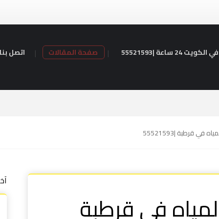
24 ساعة |55521593
صفحة المقالات
اتصل بنا
ه في قرطبة |55521593
آخ
المياه في قرطبة