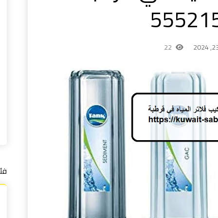
22
فئ