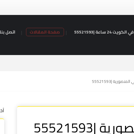
24 ساعة |55521593
صفحة المقالات
اتصل بنا
نصورية |55521593
آخ
|55521593