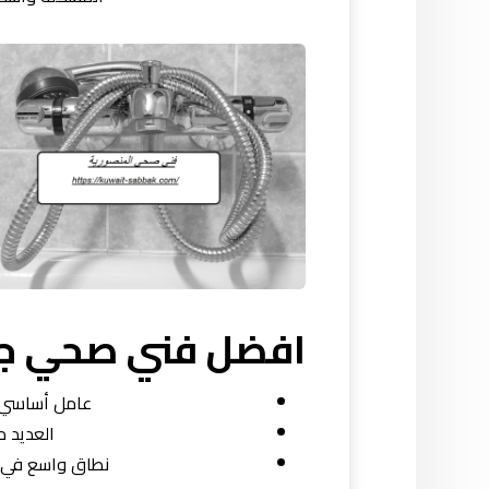
افضل فني صحي جم
عامل أساسي ف
العديد م
نطاق واسع في جم