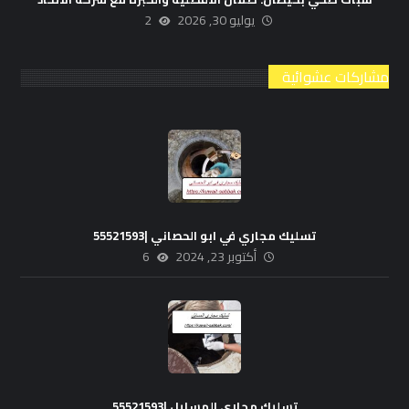
يوليو 30, 2026
2
مشاركات عشوائية
تسليك مجاري في ابو الحصاني |55521593
أكتوبر 23, 2024
6
تسليك مجاري المسايل |55521593