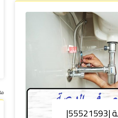
فئ
سباك صحي في الدعية |55521593|