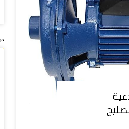
مو
عية