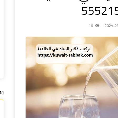
16
فئ