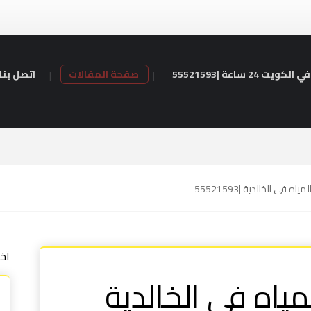
24 ساعة |55521593
صفحة المقالات
اتصل بنا
اه في الخالدية |55521593
آخ
لمياه في الخالدية