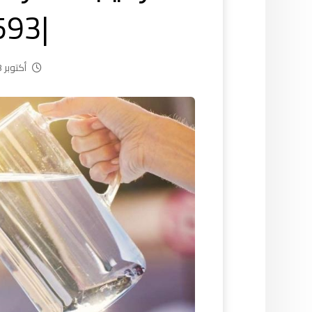
|55521593
أكتوبر 23, 2024