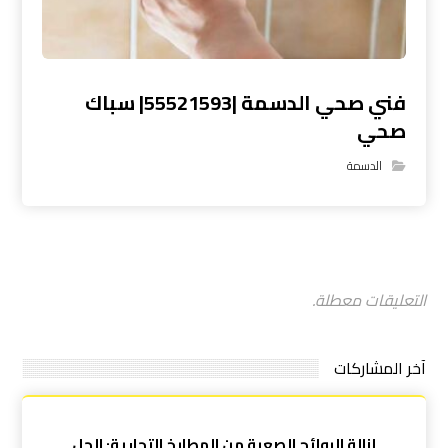
فني صحي الدسمة |55521593| سباك
صحي
الدسمة
التعليقات معطلة.
آخر المشاركات
إزالة الروائح الصعبة من المطابخ التجارية: الحل